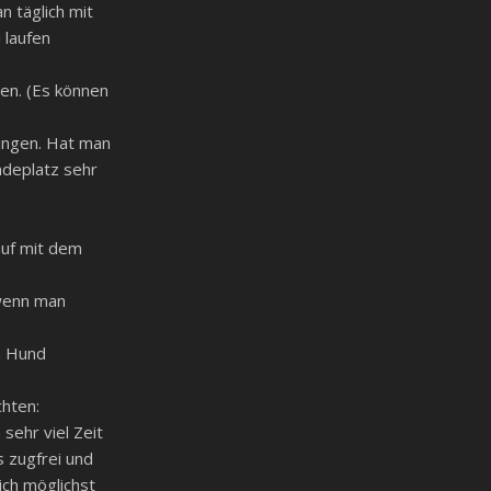
 täglich mit
 laufen
ben. (Es können
ringen. Hat man
ndeplatz sehr
auf mit dem
 wenn man
n Hund
hten:
sehr viel Zeit
s zugfrei und
ich möglichst