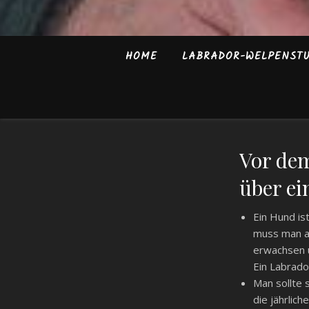
HOME
LABRADOR-WELPENST
Vor dem
über ei
Ein Hund ist
muss man ab
erwachsen u
Ein Labrador
Man sollte 
die jährli