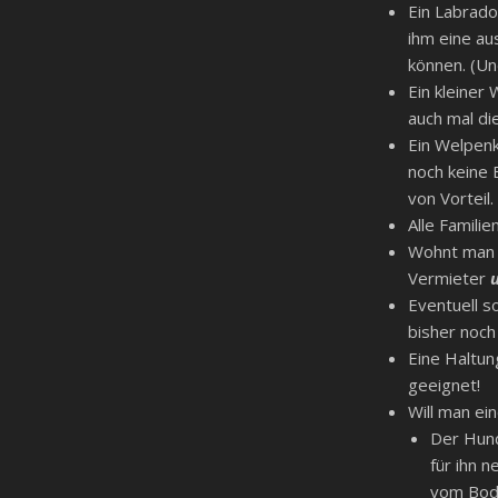
Ein Labrado
ihm eine au
können. (Un
Ein kleiner
auch mal di
Ein Welpenk
noch keine 
von Vorteil.
Alle Famili
Wohnt man i
Vermieter
Eventuell s
bisher noch
Eine Haltun
geeignet!
Will man ei
Der Hund
für ihn 
vom Bode