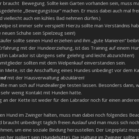
r braucht Bewegung. Sollte kein Garten vorhanden sein, muss man
sgedehnte „Bewegungstour“ machen. Er muss dabei auch mal frei
d vielleicht auch ein kühles Bad nehmen dürfen.)
 Welpe ist immer sehr verspielt! Hierzu sollte man Verständnis ha
e neuen Schuhe sein Spielzeug sein!)
äufer sollte seinen Hund erziehen und ihm „gute Manieren“ beib
Erfahrung mit der Hundeerziehung, ist das Training auf einem Hu
 (Ein Labrador ist übrigens sehr gelehrig und leicht abzurichten!)
enmitglieder sollten mit dem Welpenkauf einverstanden sein.
n Miete, ist die Anschaffung eines Hundes unbedingt vor dem K
und
mit der Hausverwaltung abzuklären!
ollte man sich auf Hundeallergie testen lassen. Besonders dann,
 sehr wenig Kontakt mit Hunden hatte.
g an der Kette ist weder für den Labrador noch für einen andere
nen Hund im Zwinger halten, muss man dabei noch folgendes Beac
 braucht unbedingt täglich freien Auslauf und man muss sich noch 
nehmen, um eine soziale Bindung herzustellen. Der Liegeplatz mus
n her isoliert sein (Hundehütte). Die Haltung im Zwinger sollte s